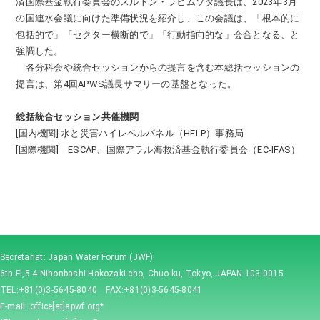
済国際基金執行委員会のスルトン・ラヒムゾダ議長は、2023年3月
の国連水会議に向けた準備状況を紹介し、この会議は、「根本的に
包括的で」「セクター横断的で」「行動指向的な」会合となる、と
強調した。
各分科会や統合セッションからの提言を含む本総括セッションの
提言は、第4回APWS議長サマリーの基盤となった。
総括統合セッション共催機関
[国内機関] 水と災害ハイレベルパネル（HELP）事務局
[国際機関] ESCAP、国際アラル海救済基金執行委員会（EC-IFAS）
Secretariat: Japan Water Forum (JWF)
6th Fl,5-4 Nihonbashi-Hakozaki-cho, Chuo-ku, Tokyo, JAPAN 103-0015
TEL:+81(0)3-5645-8040 FAX:+81(0)3-5645-8041
E-mail: office[at]apwf.org*