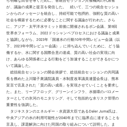
ら明確な回答を導くために、各統合セッション共催機関の代表者
が、議論の成果と提言を発信した。 続いて、三つの統合セッショ
ンからのメッセージを統合し、持続可能で包摂的、強靭な質の高い
社会を構築するために必要なことに関する議論が行われた。さら
に、アジア・太平洋水サミット前後に開催されるボン会議、第9回
世界水フォーラム、2022ドゥシャンベプロセスにおける議論と成果
と協調しながら、2023年「国連水の行動10年中間レビュー会議（以
下、2023年中間レビュー会議）」に持ち込んでいくために、どう協
働するか、水に関する国際合意の達成、質の高い社会の実現に向
け、あらゆる関係者による行動をどう加速することができるかにつ
いて議論した。
総括統合セッションの開会挨拶で、総括統合セッションの共同議
長を務めた上川陽子衆議院議員・水制度改革議員連盟会長は、熊本
宣言で言及された「質の高い成長」を実現させていくことを要求し
た。また、リープフロッグ、グリーンインフラ、水循環のバロメー
ターとしての氷河のモニタリング、そして包括的な水リスク管理の
重要性を強調した。
タジキスタンのエネルギー・水資源大臣であるDaler Juma氏は、
中央アジアの水の利用可能性が2040年までに臨界点に達することを
言及し、課題解決に向けた同国の取り組みについて説明した。ま