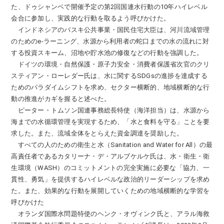
た、ドゥシャンベで開催予定の第2回国連水行動の10年ハイレベル
会合に参加し、実践的な行動を取るよう呼びかけた。
インドネシアのバスキ公共事業・国民住宅大臣は、河川流域管理
のためのe-ラーニング、水源から利用者の蛇口までの水の流れに対
する投資スキーム、沼地や貯水池の修復などの行動を強調した。
ドイツの環境・自然保護・原子力安全・消費者保護省次官のクリ
スティアン・ローレダー氏は、水に関するSDGsの進捗を達成する
ためのパラダイムシフトを求め、セクター横断的、地域横断的な行
動の推進がカギを握ると述べた。
ピーター・トムソン国連事務総長特使（海洋担当）は、水源から
海までの水循環管理を実現するため、「水と食料を守る」ことを要
求した。また、流域全体をとらえた資金調達を奨励した。
すべての人のための衛生と水（Sanitation and Water for All）の最
高責任者であるカタリーナ・デ・アルブケルケ氏は、水・衛生・衛
生環境（WASH）のコミットメントの完全実施に必要な「協力、一
貫性、勇気」を提供するハイレベルな政治的リーダーシップを求め
た。また、効果的な行動を展開していくための地域横断的な学習を
呼びかけた
オランダ国際水問題特使のヘンク・オヴィンク氏と、アラル海救